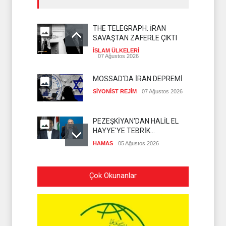
THE TELEGRAPH: İRAN
SAVAŞTAN ZAFERLE ÇIKTI
İSLAM ÜLKELERİ
07 Ağustos 2026
MOSSAD'DA İRAN DEPREMİ
SİYONİST REJİM
07 Ağustos 2026
PEZEŞKİYAN'DAN HALİL EL
HAYYE'YE TEBRİK
TELEFONU
HAMAS
05 Ağustos 2026
İSLAMİ CİHAD: SİYONİST
Çok Okunanlar
DÜŞMAN TAAHHÜTLERİNE
UYMUYOR
İSLAMİ CİHAD
04 Ağustos 2026
NAİM KASIM: İRAN KAZANDI
AMERİKA İSE KAYBETTİ