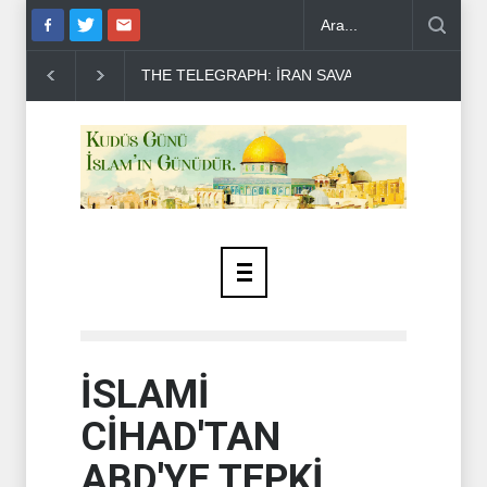
N ZAFERLE ÇIKTI..
MOSSAD'DA İRAN DEPREMİ..
PEZEŞKİYAN
İSLAMİ
CİHAD'TAN
ABD'YE TEPKİ