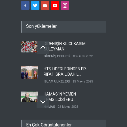
Son yüklemeler
DİRENİŞİN KILICI: KASIM
SÜLEYMANİ
DİRENİŞ CEPHESİ
03 Ocak 2022
HTŞ LİDERLERİNDEN ER-
RIFAİ: İSRAİL DAHİL
HERKESLE BARIŞ
İSLAM ÜLKELERİ
15 Mayıs 2025
İSTİYORUZ
HAMAS'IN YEMEN
TEMSİLCİSİ EBU
ŞEMALE'DEN ÖNEMLİ
HAMAS
28 Mayıs 2025
AÇIKLAMALAR
İŞGALCİ İSRAİL ORDUSU
En Çok Görüntülenenler
YEDEK ASKERLERİ GÖREVE