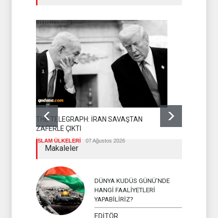
MOSSAD'DA
THE TELEGRAPH: İRAN SAVAŞTAN
SİYONİST RE
ZAFERLE ÇIKTI
İSLAM ÜLKELERİ
07 Ağustos 2026
Makaleler
DÜNYA KUDÜS GÜNÜ’NDE
HANGİ FAALİYETLERİ
YAPABİLİRİZ?
EDİTÖR