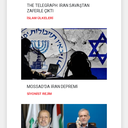
ENSARULLAH'TAN SUUDİ
THE TELEGRAPH: İRAN SAVAŞTAN
ARABİSTAN'A UYARI
ZAFERLE ÇIKTI
İSLAM ÜLKELERİ
07 Ağustos 2026
İSLAM ÜLKELERİ
MOSSAD'DA İRAN DEPREMİ
SİYONİST REJİM