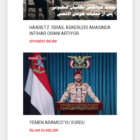
İSLAM ÜLKELERİ
07 Ağustos 2026
THE TELEGRAPH: İRAN
SAVAŞTAN ZAFERLE ÇIKTI
HAARETZ: İSRAİL ASKERLERİ ARASINDA
İNTİHAR ORANI ARTIYOR
İSLAM ÜLKELERİ
07 Ağustos 2026
SİYONİST REJİM
HAMAS'TAN BARIŞ
KONSEYİ'NE ÇAĞRI
HAMAS
09 Ağustos 2026
YEMEN ARAMCO'YU VURDU
İSLAM ÜLKELERİ