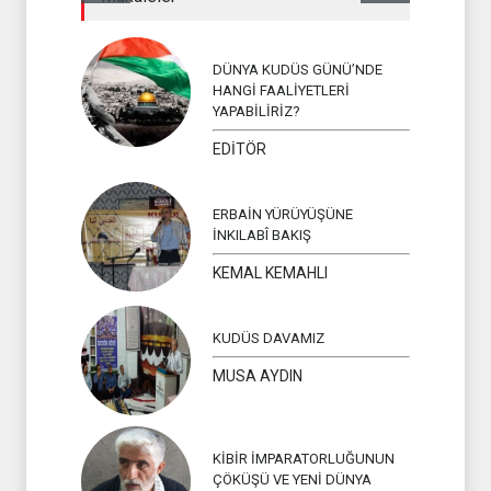
İSLAM ÜLKEL
DÜNYA KUDÜS GÜNÜ’NDE
HANGİ FAALİYETLERİ
YAPABİLİRİZ?
EDİTÖR
ERBAİN YÜRÜYÜŞÜNE
İNKILABÎ BAKIŞ
KEMAL KEMAHLI
KUDÜS DAVAMIZ
MUSA AYDIN
KİBİR İMPARATORLUĞUNUN
ÇÖKÜŞÜ VE YENİ DÜNYA