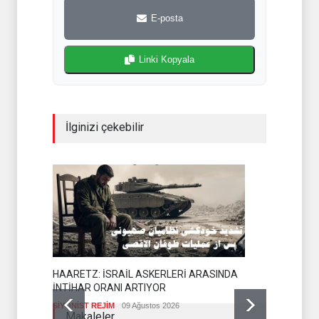
E-posta
Linki Kopyala
İlginizi çekebilir
HAARETZ: İSRAİL ASKERLERİ ARASINDA
İNTİHAR ORANI ARTIYOR
SİYONİST REJİM
09 Ağustos 2026
YEMEN AR
Makaleler