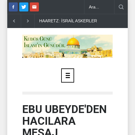
Z: İSRAİL ASKERLERİ ARASINDA İNTİHAR ORANI ARTIYO..
YEME
EBU UBEYDE'DEN
HACILARA
MESAJ