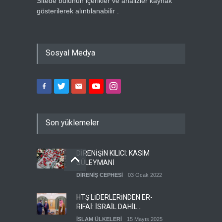
Sitede bulunun içerikler ve analizler kaynak
gösterilerek alıntılanabilir .
Sosyal Medya
Son yüklemeler
DİRENİŞİN KILICI: KASIM
SÜLEYMANİ
DİRENİŞ CEPHESİ
03 Ocak 2022
HTŞ LİDERLERİNDEN ER-
RIFAİ: İSRAİL DAHİL
HERKESLE BARIŞ
İSLAM ÜLKELERİ
15 Mayıs 2025