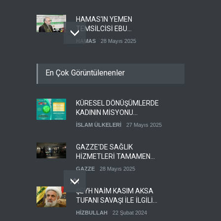
İSTİYORUZ
HAMAS'IN YEMEN
TEMSİLCİSİ EBU
ŞEMALE'DEN ÖNEMLİ
HAMAS
28 Mayıs 2025
AÇIKLAMALAR
İŞGALCİ İSRAİL ORDUSU
En Çok Görüntülenenler
YEDEK ASKERLERİ GÖREVE
ÇAĞIRDI
SİYONİST REJİM
27 Mayıs 2025
KÜRESEL DÖNÜŞÜMLERDE
GÜMÜŞHANE DÜNYA KUDÜS
KADININ MİSYONU
GÜNÜ BASIN AÇIKLAMASI
KONFERANSI
(VİDEO-FOTO)
İSLAM ÜLKELERİ
27 Mayıs 2025
KUDÜS GÜNÜ
11 Nisan 2024
DÜZENLENECEK
GAZZE'DE SAĞLIK
HİZMETLERİ TAMAMEN
ÇÖKMEK ÜZERE
GAZZE
28 Mayıs 2025
ŞEYH NAİM KASIM AKSA
TUFANI SAVAŞI İLE İLGİLİ
ÇOK ÖNEMLİ BİR BİLGİ
HİZBULLAH
22 Şubat 2024
PAYLAŞTI