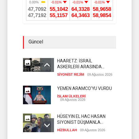
Güncel
HAARETZ: İSRAİL
ASKERLERİ ARASINDA
İNTİHAR ORANI ARTIYOR
SİYONİST REJİM
09 Ağustos 2026
YEMEN ARAMCO'YU VURDU
İSLAM ÜLKELERİ
09 Ağustos 2026
HÜSEYİN EL HAC HASAN
SİYONİST DÜŞMANLA
YAPILAN MÜZAKERELERİ
HİZBULLAH
09 Ağustos 2026
DEĞERLENDİRDİ