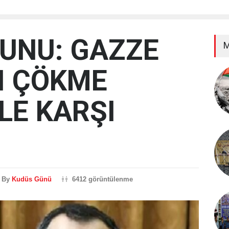
NUNU: GAZZE
M
I ÇÖKME
LE KARŞI
By
Kudüs Günü
6412 görüntülenme