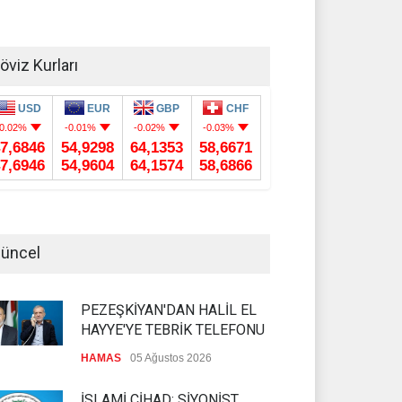
öviz Kurları
üncel
PEZEŞKİYAN'DAN HALİL EL
HAYYE'YE TEBRİK TELEFONU
HAMAS
05 Ağustos 2026
İSLAMİ CİHAD: SİYONİST