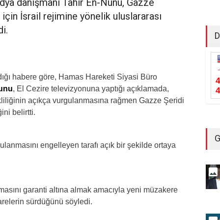
dya danışmanı Tahir En-Nunu, Gazze
için İsrail rejimine yönelik uluslararası
i.
D
dığı habere göre, Hamas Hareketi Siyasi Büro
Nunu
, El Cezire televizyonuna yaptığı açıklamada,
iliğinin açıkça vurgulanmasına rağmen Gazze Şeridi
ni belirtti.
G
anmasını engelleyen tarafı açık bir şekilde ortaya
masını garanti altına almak amacıyla yeni müzakere
arelerin sürdüğünü söyledi.