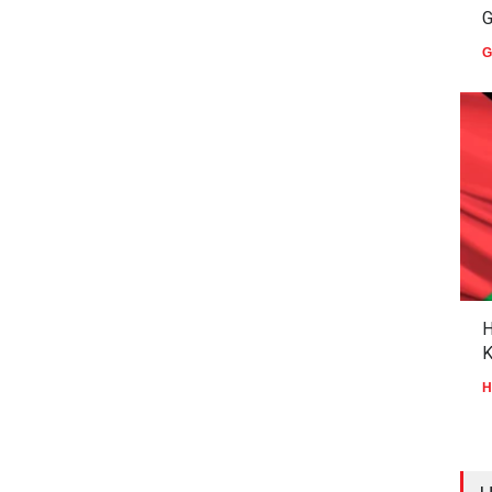
G
G
H