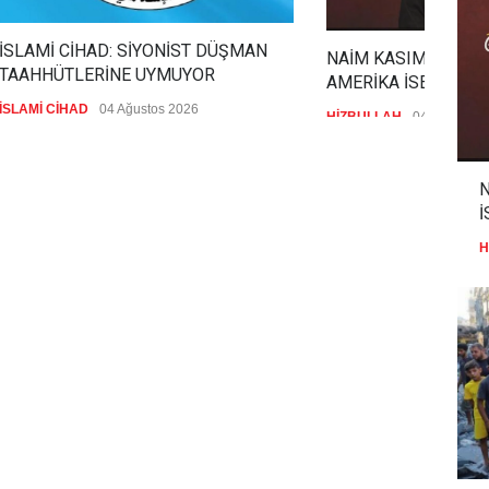
İSLAMİ CİHAD: SİYONİST DÜŞMAN
NAİM KASIM: İRAN 
TAAHHÜTLERİNE UYMUYOR
AMERİKA İSE KAYBE
İSLAMİ CİHAD
04 Ağustos 2026
HİZBULLAH
04 Ağustos 
N
İ
H