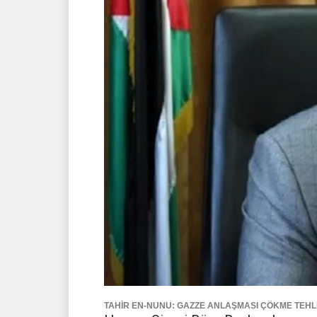
TAHİR EN-NUNU: GAZZE ANLAŞMASI ÇÖKME TEHL