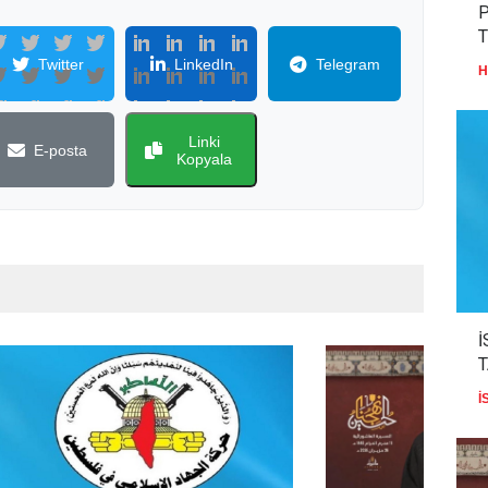
P
T
Twitter
LinkedIn
Telegram
H
Linki
E-posta
Kopyala
İ
İ