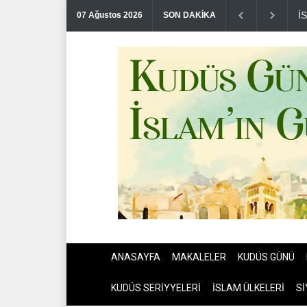
N
07 Ağustos 2026
SON DAKİKA
ANASAYFA
MAKALELER
KUDÜS GÜNÜ
KUDÜS SERİYYELERİ
İSLAM ÜLKELERİ
Sİ