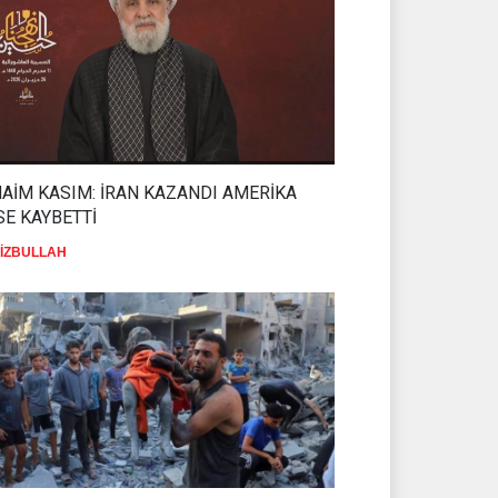
GAZZE BARIŞ KONSEYİ'NİN BİR
KAZANDI
İHANETİ DAHA ORTAYA ÇIKTI
TTİ
DİRENİŞ CEPHESİ
31 Temmuz 2026
2026
AİM KASIM: İRAN KAZANDI AMERİKA
SE KAYBETTİ
İZBULLAH