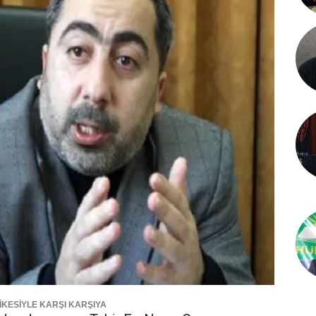
İKESİYLE KARŞI KARŞIYA