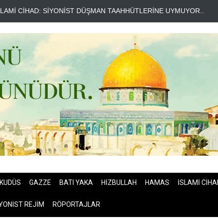
AİM KASIM: İRAN KAZANDI AMERİKA İSE KAYBETTİ..
GAZZE BARIŞ
KUDÜS
GAZZE
BATI YAKA
HİZBULLAH
HAMAS
İSLAMİ CİHA
YONİST REJİM
RÖPORTAJLAR