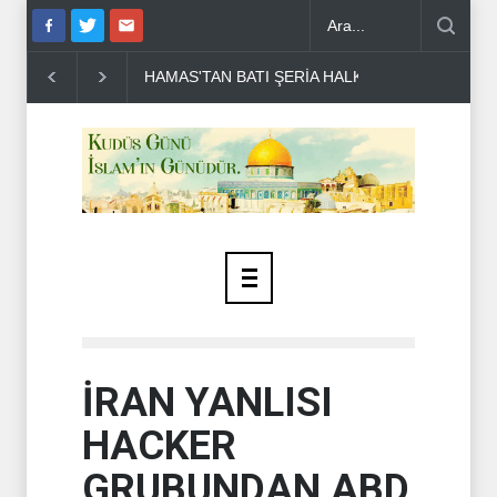
I ŞERİA HALKINA ÇAĞRI ..
DR BİLAL LAKKİS: LÜBNAN'IN BAĞIM
İRAN YANLISI
HACKER
GRUBUNDAN ABD