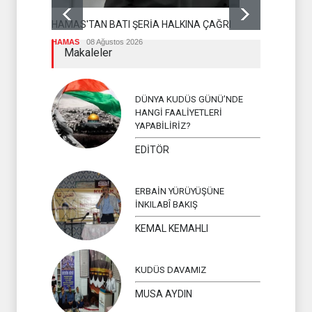
DR BİLAL L
OLMASI İS
HAMAS'TAN BATI ŞERİA HALKINA ÇAĞRI
İSLAM ÜLKEL
HAMAS
08 Ağustos 2026
Makaleler
DÜNYA KUDÜS GÜNÜ’NDE
HANGİ FAALİYETLERİ
YAPABİLİRİZ?
EDİTÖR
ERBAİN YÜRÜYÜŞÜNE
İNKILABÎ BAKIŞ
KEMAL KEMAHLI
KUDÜS DAVAMIZ
MUSA AYDIN