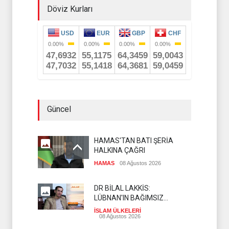
Döviz Kurları
Güncel
HAMAS'TAN BATI ŞERİA
HALKINA ÇAĞRI
HAMAS
08 Ağustos 2026
DR BİLAL LAKKİS:
LÜBNAN'IN BAĞIMSIZ
OLMASI İSTENMİYOR
İSLAM ÜLKELERİ
08 Ağustos 2026