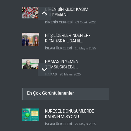
DİRENİŞİN KILICI: KASIM
SÜLEYMANİ
DİRENİŞ CEPHESİ
03 Ocak 2022
HTŞ LİDERLERİNDEN ER-
RIFAİ: İSRAİL DAHİL
HERKESLE BARIŞ
İSLAM ÜLKELERİ
15 Mayıs 2025
İSTİYORUZ
HAMAS'IN YEMEN
TEMSİLCİSİ EBU
ŞEMALE'DEN ÖNEMLİ
HAMAS
28 Mayıs 2025
AÇIKLAMALAR
İŞGALCİ İSRAİL ORDUSU
En Çok Görüntülenenler
YEDEK ASKERLERİ GÖREVE
ÇAĞIRDI
SİYONİST REJİM
27 Mayıs 2025
KÜRESEL DÖNÜŞÜMLERDE
GÜMÜŞHANE DÜNYA KUDÜS
KADININ MİSYONU
GÜNÜ BASIN AÇIKLAMASI
KONFERANSI
(VİDEO-FOTO)
İSLAM ÜLKELERİ
27 Mayıs 2025
KUDÜS GÜNÜ
11 Nisan 2024
DÜZENLENECEK