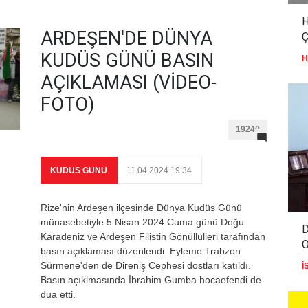
H
ARDEŞEN'DE DÜNYA
KUDÜS GÜNÜ BASIN
H
AÇIKLAMASI (VİDEO-
FOTO)
19240
KUDÜS GÜNÜ
11.04.2024 19:34
Rize'nin Ardeşen ilçesinde Dünya Kudüs Günü
münasebetiyle 5 Nisan 2024 Cuma günü Doğu
D
Karadeniz ve Ardeşen Filistin Gönüllülleri tarafından
basın açıklaması düzenlendi. Eyleme Trabzon
Sürmene'den de Direniş Cephesi dostları katıldı.
İ
Basın açıklmasında İbrahim Gumba hocaefendi de
dua etti.