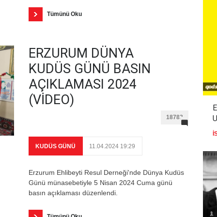
Tümünü Oku
ERZURUM DÜNYA
KUDÜS GÜNÜ BASIN
AÇIKLAMASI 2024
(VİDEO)
E
18783
U
İ
KUDÜS GÜNÜ
11.04.2024 19:29
Erzurum Ehlibeyti Resul Derneği'nde Dünya Kudüs
Günü münasebetiyle 5 Nisan 2024 Cuma günü
basın açıklaması düzenlendi.
Tümünü Oku