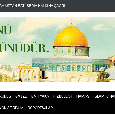
R BİLAL LAKKİS: LÜBNAN'IN BAĞIMSIZ OLMASI İSTENMİYOR..
EN
KUDÜS
GAZZE
BATI YAKA
HİZBULLAH
HAMAS
İSLAMİ CİHA
YONİST REJİM
RÖPORTAJLAR