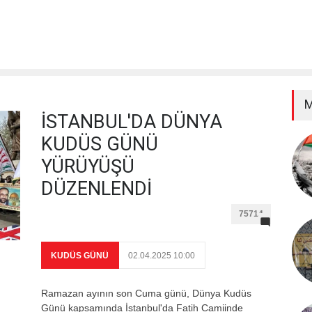
M
İSTANBUL'DA DÜNYA
KUDÜS GÜNÜ
YÜRÜYÜŞÜ
DÜZENLENDİ
75714
KUDÜS GÜNÜ
02.04.2025 10:00
Ramazan ayının son Cuma günü, Dünya Kudüs
Günü kapsamında İstanbul'da Fatih Camiinde