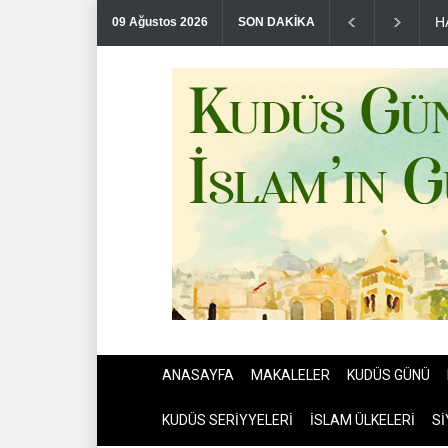
D
09 Ağustos 2026
SON DAKİKA
ANASAYFA
MAKALELER
KUDÜS GÜNÜ
KUDÜS SERİYYELERİ
İSLAM ÜLKELERİ
Sİ