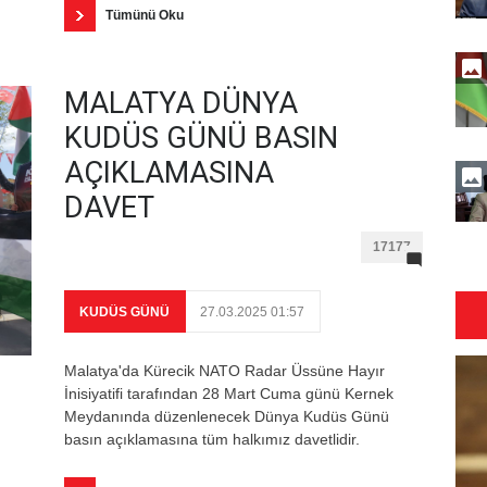
Tümünü Oku
MALATYA DÜNYA
KUDÜS GÜNÜ BASIN
AÇIKLAMASINA
DAVET
17177
KUDÜS GÜNÜ
27.03.2025 01:57
Malatya'da Kürecik NATO Radar Üssüne Hayır
İnisiyatifi tarafından 28 Mart Cuma günü Kernek
Meydanında düzenlenecek Dünya Kudüs Günü
basın açıklamasına tüm halkımız davetlidir.