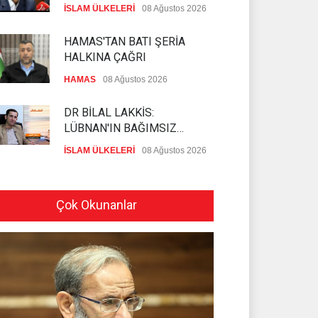
DEĞERLENDİRDİ
İSLAM ÜLKELERİ
08 Ağustos 2026
HAMAS'TAN BATI ŞERİA
HALKINA ÇAĞRI
HAMAS
08 Ağustos 2026
DR BİLAL LAKKİS:
LÜBNAN'IN BAĞIMSIZ
OLMASI İSTENMİYOR
İSLAM ÜLKELERİ
08 Ağustos 2026
ENSARULLAH'TAN SUUDİ
ARABİSTAN'A UYARI
Çok Okunanlar
İSLAM ÜLKELERİ
07 Ağustos 2026
THE TELEGRAPH: İRAN
SAVAŞTAN ZAFERLE ÇIKTI
İSLAM ÜLKELERİ
07 Ağustos 2026