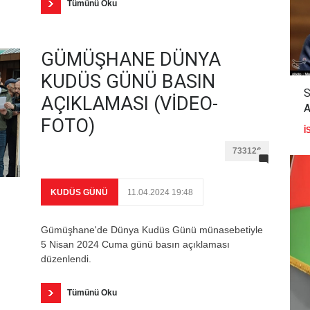
Tümünü Oku
GÜMÜŞHANE DÜNYA
KUDÜS GÜNÜ BASIN
AÇIKLAMASI (VİDEO-
FOTO)
İ
733126
KUDÜS GÜNÜ
11.04.2024 19:48
Gümüşhane'de Dünya Kudüs Günü münasebetiyle
5 Nisan 2024 Cuma günü basın açıklaması
düzenlendi.
Tümünü Oku