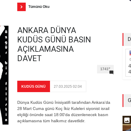
Tümünü Oku
ANKARA DÜNYA
KUDÜS GÜNÜ BASIN
D
AÇIKLAMASINA
DAVET
17415
KUDÜS GÜNÜ
27.03.2025 02:04
G
Dünya Kudüs Günü İnisiyatifi tarafından Ankara'da
28 Mart Cuma günü Koç İkiz Kuleleri siyonist israil
elçiliği önünde saat 18:00'da düzenlenecek basın
açıklamasına tüm halkımız davetlidir.