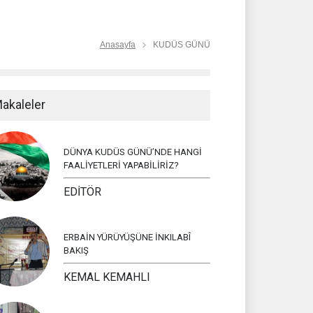
Anasayfa
KUDÜS GÜNÜ
akaleler
DÜNYA KUDÜS GÜNÜ’NDE HANGİ
FAALİYETLERİ YAPABİLİRİZ?
EDİTÖR
ERBAİN YÜRÜYÜŞÜNE İNKILABÎ
BAKIŞ
KEMAL KEMAHLI