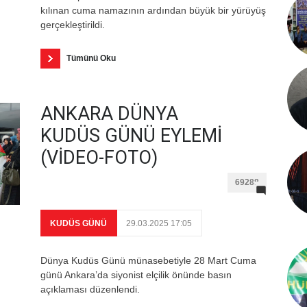
kılınan cuma namazının ardından büyük bir yürüyüş
gerçekleştirildi.
Tümünü Oku
ANKARA DÜNYA
KUDÜS GÜNÜ EYLEMİ
(VİDEO-FOTO)
69288
KUDÜS GÜNÜ
29.03.2025 17:05
Dünya Kudüs Günü münasebetiyle 28 Mart Cuma
günü Ankara’da siyonist elçilik önünde basın
açıklaması düzenlendi.