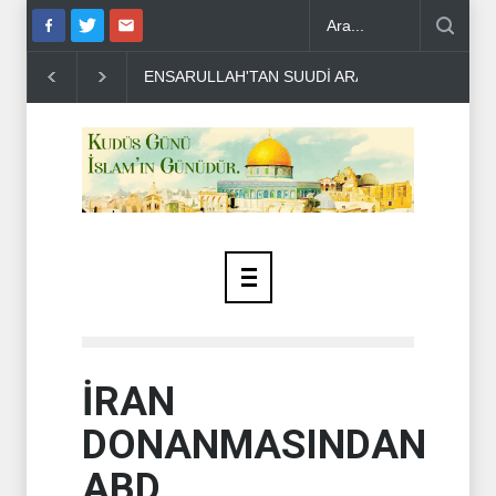
 SUUDİ ARABİSTAN'A UYARI..
THE TELEGRAPH: İRAN SAVAŞTAN
İRAN
DONANMASINDAN
ABD