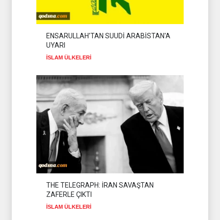
HİZBULLAH
02 Ağustos 2026
DR BİLAL LAKKİS:
ENSARULLAH'TAN SUUDİ ARABİSTAN'A
LÜBNAN'IN BAĞIMSIZ
UYARI
OLMASI İSTENMİYOR
İSLAM ÜLKELERİ
08 Ağustos 2026
İSLAM ÜLKELERİ
THE TELEGRAPH: İRAN SAVAŞTAN
ZAFERLE ÇIKTI
İSLAM ÜLKELERİ