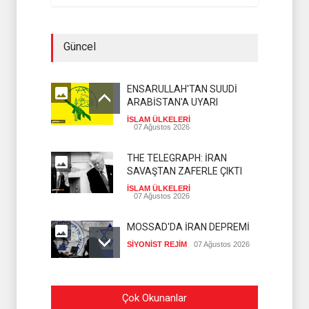
Güncel
ENSARULLAH'TAN SUUDİ
ARABİSTAN'A UYARI
İSLAM ÜLKELERİ
07 Ağustos 2026
THE TELEGRAPH: İRAN
SAVAŞTAN ZAFERLE ÇIKTI
İSLAM ÜLKELERİ
07 Ağustos 2026
MOSSAD'DA İRAN DEPREMİ
SİYONİST REJİM
07 Ağustos 2026
PEZEŞKİYAN'DAN HALİL EL
Çok Okunanlar
HAYYE'YE TEBRİK