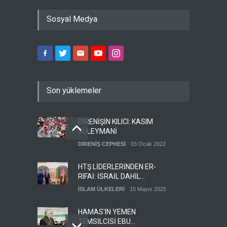
Sosyal Medya
Son yüklemeler
DİRENİŞİN KILICI: KASIM
SÜLEYMANİ
DİRENİŞ CEPHESİ
03 Ocak 2022
HTŞ LİDERLERİNDEN ER-
RIFAİ: İSRAİL DAHİL
HERKESLE BARIŞ
İSLAM ÜLKELERİ
15 Mayıs 2025
İSTİYORUZ
HAMAS'IN YEMEN
TEMSİLCİSİ EBU