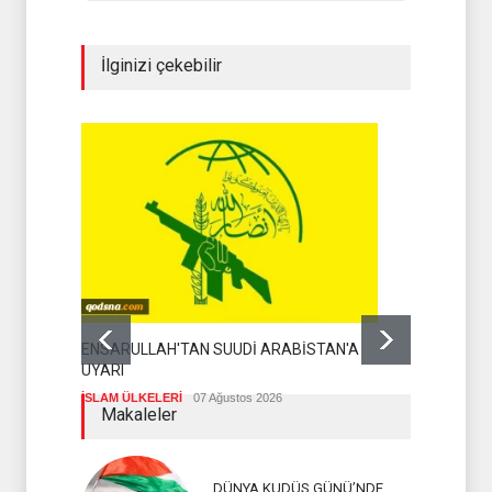
İlginizi çekebilir
THE TELEG
ENSARULLAH'TAN SUUDİ ARABİSTAN'A
ZAFERLE ÇI
UYARI
İSLAM ÜLKEL
İSLAM ÜLKELERİ
07 Ağustos 2026
Makaleler
DÜNYA KUDÜS GÜNÜ’NDE