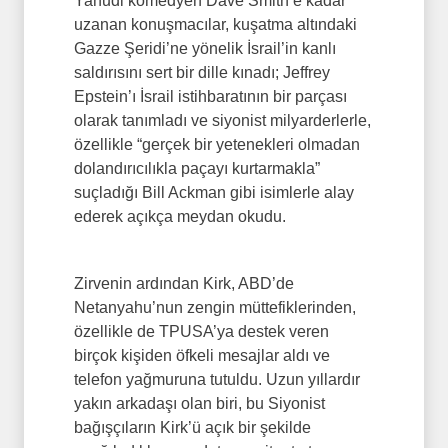
Yahudi komedyen Dave Smith’e kadar
uzanan konuşmacılar, kuşatma altındaki
Gazze Şeridi’ne yönelik İsrail’in kanlı
saldırısını sert bir dille kınadı; Jeffrey
Epstein’ı İsrail istihbaratının bir parçası
olarak tanımladı ve siyonist milyarderlerle,
özellikle “gerçek bir yetenekleri olmadan
dolandırıcılıkla paçayı kurtarmakla”
suçladığı Bill Ackman gibi isimlerle alay
ederek açıkça meydan okudu.
Zirvenin ardından Kirk, ABD’de
Netanyahu’nun zengin müttefiklerinden,
özellikle de TPUSA’ya destek veren
birçok kişiden öfkeli mesajlar aldı ve
telefon yağmuruna tutuldu. Uzun yıllardır
yakın arkadaşı olan biri, bu Siyonist
bağışçıların Kirk’ü açık bir şekilde