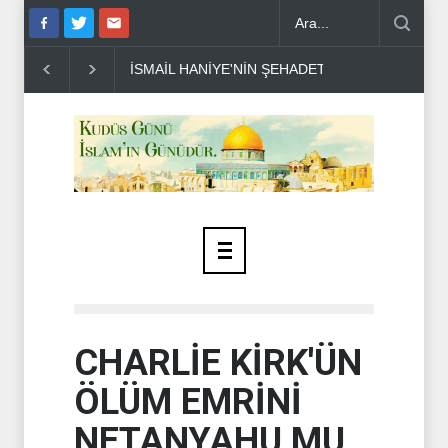
İSMAİL HANİYE'NİN ŞEHADETİNİN ÜZERİNDEN İKİ
CHARLİE KİRK'ÜN
ÖLÜM EMRİNİ
NETANYAHU MU