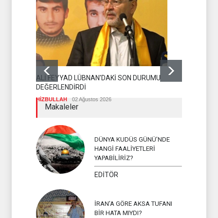
THE TEL
DURUMU
ZAFERLE 
İSLAM ÜL
DİRENİŞ ÇADIRI'NDAN ÇAĞRI: YEMEN'İ
DEĞİL İSRAİL'İ KUŞATIN
İSLAM ÜLKELERİ
02 Ağustos 2026
Makaleler
DÜNYA KUDÜS GÜNÜ’NDE
HANGİ FAALİYETLERİ
YAPABİLİRİZ?
EDİTÖR