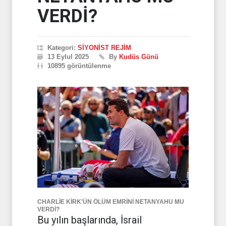
VERDİ?
Kategori:
SİYONİST REJİM
13 Eylul 2025
By
Kudüs Günü
10895 görüntülenme
CHARLİE KİRK'ÜN ÖLÜM EMRİNİ NETANYAHU MU
VERDİ?
Bu yılın başlarında, İsrail