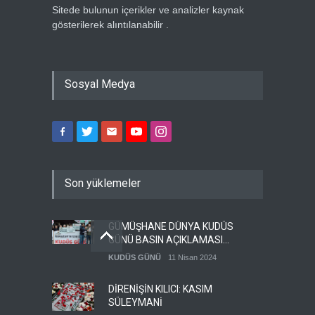
Sitede bulunun içerikler ve analizler kaynak
gösterilerek alıntılanabilir .
Sosyal Medya
Son yüklemeler
GÜMÜŞHANE DÜNYA KUDÜS
GÜNÜ BASIN AÇIKLAMASI
(VİDEO-FOTO)
KUDÜS GÜNÜ
11 Nisan 2024
DİRENİŞİN KILICI: KASIM
SÜLEYMANİ