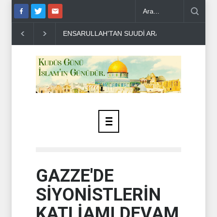
ENSARULLAH'TAN SUUDİ ARABİSTAN'A UYARI..
THE TELEGR
GAZZE'DE
SİYONİSTLERİN
KATLİAMI DEVAM