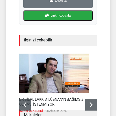
E-posta
Linki Kopyala
İlginizi çekebilir
DR BİLAL LAKKİS: LÜBNAN'IN BAĞIMSIZ
OLMASI İSTENMİYOR
ENSARULLA
İSLAM ÜLKELERİ
08 Ağustos 2026
UYARI
Makaleler