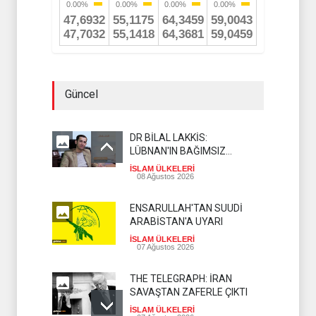
Güncel
DR BİLAL LAKKİS:
LÜBNAN'IN BAĞIMSIZ
OLMASI İSTENMİYOR
İSLAM ÜLKELERİ
08 Ağustos 2026
ENSARULLAH'TAN SUUDİ
ARABİSTAN'A UYARI
İSLAM ÜLKELERİ
07 Ağustos 2026
THE TELEGRAPH: İRAN
SAVAŞTAN ZAFERLE ÇIKTI
İSLAM ÜLKELERİ