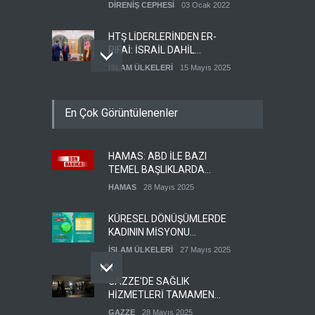
DİRENİŞ CEPHESİ
03 Ocak 2022
HTŞ LİDERLERİNDEN ER-
RIFAİ: İSRAİL DAHİL
HERKESLE BARIŞ
İSLAM ÜLKELERİ
15 Mayıs 2025
İSTİYORUZ
HAMAS'IN YEMEN
En Çok Görüntülenenler
TEMSİLCİSİ EBU
ŞEMALE'DEN ÖNEMLİ
HAMAS
28 Mayıs 2025
AÇIKLAMALAR
HAMAS: ABD İLE BAZI
İŞGALCİ İSRAİL ORDUSU
TEMEL BAŞLIKLARDA
YEDEK ASKERLERİ GÖREVE
MUTABAKATA VARDIK
ÇAĞIRDI
HAMAS
28 Mayıs 2025
SİYONİST REJİM
27 Mayıs 2025
KÜRESEL DÖNÜŞÜMLERDE
KADININ MİSYONU
KONFERANSI
İSLAM ÜLKELERİ
27 Mayıs 2025
DÜZENLENECEK
GAZZE'DE SAĞLIK
HİZMETLERİ TAMAMEN
ÇÖKMEK ÜZERE
GAZZE
28 Mayıs 2025