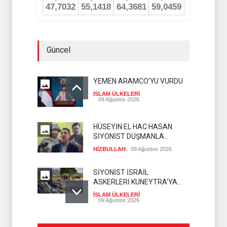
Güncel
YEMEN ARAMCO'YU VURDU
İSLAM ÜLKELERİ
09 Ağustos 2026
HÜSEYİN EL HAC HASAN
SİYONİST DÜŞMANLA
YAPILAN MÜZAKERELERİ
HİZBULLAH
09 Ağustos 2026
DEĞERLENDİRDİ
SİYONİST İSRAİL
ASKERLERİ KUNEYTRA'YA
BASKIN DÜZENLEDİ
İSLAM ÜLKELERİ
09 Ağustos 2026
SADULLAH ZAREİ MEKKE