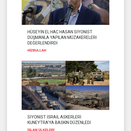
MOSSAD'DA İRAN DEPREMİ
SİYONİST REJİM
07 Ağustos 2026
HÜSEYİN EL HAC HASAN SİYONİST
PEZEŞKİYAN'DAN HALİL EL
DÜŞMANLA YAPILAN MÜZAKERELERİ
HAYYE'YE TEBRİK
DEĞERLENDİRDİ
TELEFONU
HAMAS
05 Ağustos 2026
HİZBULLAH
SİYONİST İSRAİL ASKERLERİ
KUNEYTRA'YA BASKIN DÜZENLEDİ
İSLAM ÜLKELERİ