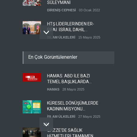
SÜLEYMANİ
DİRENİŞ CEPHESİ
03 Ocak 2022
HTŞ LİDERLERİNDEN ER-
RIFAİ: İSRAİL DAHİL
HERKESLE BARIŞ
İSLAM ÜLKELERİ
15 Mayıs 2025
İSTİYORUZ
HAMAS'IN YEMEN
En Çok Görüntülenenler
TEMSİLCİSİ EBU
ŞEMALE'DEN ÖNEMLİ
HAMAS
28 Mayıs 2025
AÇIKLAMALAR
HAMAS: ABD İLE BAZI
İŞGALCİ İSRAİL ORDUSU
TEMEL BAŞLIKLARDA
YEDEK ASKERLERİ GÖREVE
MUTABAKATA VARDIK
ÇAĞIRDI
HAMAS
28 Mayıs 2025
SİYONİST REJİM
27 Mayıs 2025
KÜRESEL DÖNÜŞÜMLERDE
KADININ MİSYONU
KONFERANSI
İSLAM ÜLKELERİ
27 Mayıs 2025
DÜZENLENECEK
GAZZE'DE SAĞLIK
HİZMETLERİ TAMAMEN