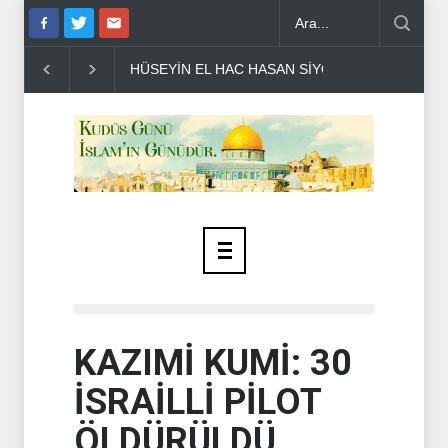
NİST DÜŞMANLA YAPILAN MÜZAKE..
SİYONİST İSRAİL ASKERLE
KAZIMİ KUMİ: 30
İSRAİLLİ PİLOT
ÖLDÜRÜLDÜ