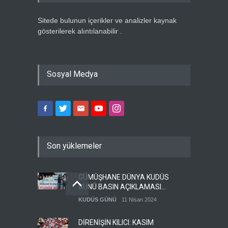
Sitede bulunun içerikler ve analizler kaynak
gösterilerek alıntılanabilir .
Sosyal Medya
Son yüklemeler
GÜMÜŞHANE DÜNYA KUDÜS
GÜNÜ BASIN AÇIKLAMASI
(VİDEO-FOTO)
KUDÜS GÜNÜ
11 Nisan 2024
DİRENİŞİN KILICI: KASIM