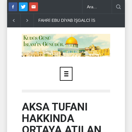
 KUDÜS PLANINI DE�..
GAZZE'DE ÇEVRE VE SAĞLIK FELAKETİ H
AKSA TUFANI
HAKKINDA
ORTAYA ATILAN