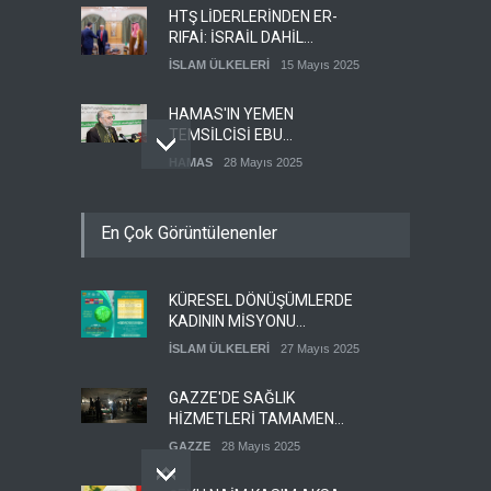
HTŞ LİDERLERİNDEN ER-
RIFAİ: İSRAİL DAHİL
HERKESLE BARIŞ
İSLAM ÜLKELERİ
15 Mayıs 2025
İSTİYORUZ
HAMAS'IN YEMEN
TEMSİLCİSİ EBU
ŞEMALE'DEN ÖNEMLİ
HAMAS
28 Mayıs 2025
AÇIKLAMALAR
İŞGALCİ İSRAİL ORDUSU
En Çok Görüntülenenler
YEDEK ASKERLERİ GÖREVE
ÇAĞIRDI
SİYONİST REJİM
27 Mayıs 2025
KÜRESEL DÖNÜŞÜMLERDE
GÜMÜŞHANE DÜNYA KUDÜS
KADININ MİSYONU
GÜNÜ BASIN AÇIKLAMASI
KONFERANSI
(VİDEO-FOTO)
İSLAM ÜLKELERİ
27 Mayıs 2025
KUDÜS GÜNÜ
11 Nisan 2024
DÜZENLENECEK
GAZZE'DE SAĞLIK
HİZMETLERİ TAMAMEN
ÇÖKMEK ÜZERE
GAZZE
28 Mayıs 2025