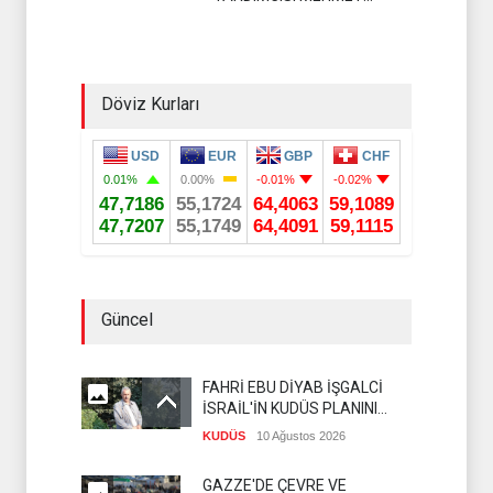
YAVUZ
Döviz Kurları
Güncel
FAHRİ EBU DİYAB İŞGALCİ
İSRAİL'İN KUDÜS PLANINI
DEŞİFRE ETTİ
KUDÜS
10 Ağustos 2026
GAZZE'DE ÇEVRE VE