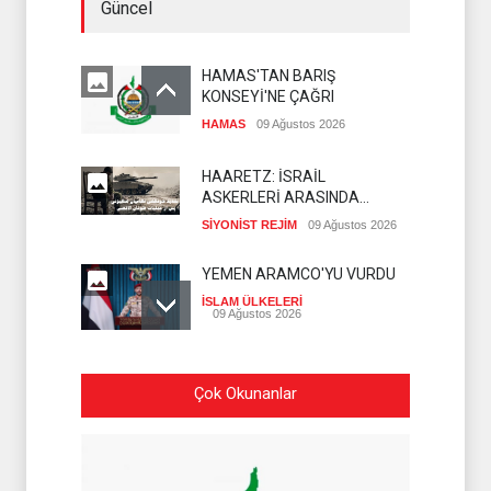
Güncel
HAMAS'TAN BARIŞ
KONSEYİ'NE ÇAĞRI
HAMAS
09 Ağustos 2026
HAARETZ: İSRAİL
ASKERLERİ ARASINDA
İNTİHAR ORANI ARTIYOR
SİYONİST REJİM
09 Ağustos 2026
YEMEN ARAMCO'YU VURDU
İSLAM ÜLKELERİ
09 Ağustos 2026
HÜSEYİN EL HAC HASAN
Çok Okunanlar
SİYONİST DÜŞMANLA
YAPILAN MÜZAKERELERİ
HİZBULLAH
09 Ağustos 2026
DEĞERLENDİRDİ
SİYONİST İSRAİL