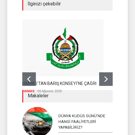
İlginizi çekebilir
HAARETZ: 
İNTİHAR O
SİYONİST RE
HAMAS'TAN BARIŞ KONSEYİ'NE ÇAĞRI
HAMAS
09 Ağustos 2026
Makaleler
DÜNYA KUDÜS GÜNÜ’NDE
HANGİ FAALİYETLERİ
YAPABİLİRİZ?