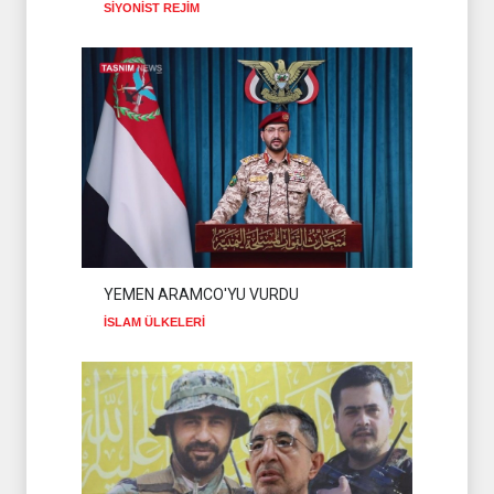
SİYONİST REJİM
THE TELEGRAPH: İRAN
SAVAŞTAN ZAFERLE ÇIKTI
İSLAM ÜLKELERİ
07 Ağustos 2026
YEMEN ARAMCO'YU VURDU
İSLAM ÜLKELERİ