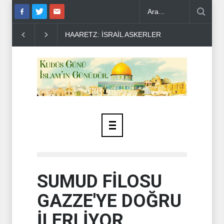
SINDA İNTİHAR ORANI ARTIYO..
YEMEN ARAMCO'YU VURDU ..
SUMUD FİLOSU
GAZZE'YE DOĞRU
İLERLİYOR