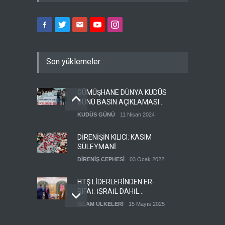
Son yüklemeler
GÜMÜŞHANE DÜNYA KUDÜS
GÜNÜ BASIN AÇIKLAMASI
(VİDEO-FOTO)
KUDÜS GÜNÜ
11 Nisan 2024
DİRENİŞİN KILICI: KASIM
SÜLEYMANİ
DİRENİŞ CEPHESİ
03 Ocak 2022
HTŞ LİDERLERİNDEN ER-
RIFAİ: İSRAİL DAHİL
HERKESLE BARIŞ
İSLAM ÜLKELERİ
15 Mayıs 2025
İSTİYORUZ