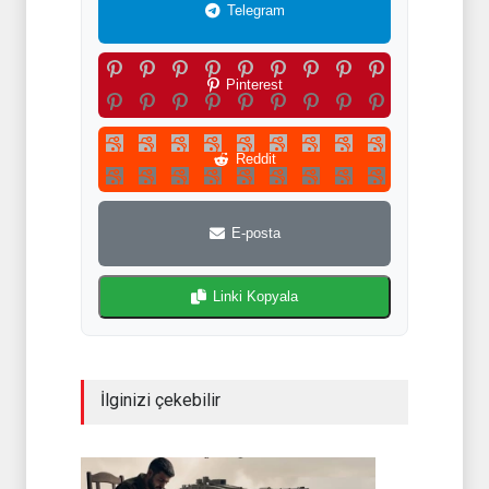
Telegram
Pinterest
Reddit
E-posta
Linki Kopyala
İlginizi çekebilir