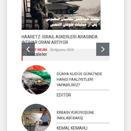
HAARETZ: İSRAİL ASKERLERİ ARASINDA
İNTİHAR ORANI ARTIYOR
SİYONİST REJİM
09 Ağustos 2026
YEMEN AR
Makaleler
İSLAM ÜLKEL
DÜNYA KUDÜS GÜNÜ’NDE
HANGİ FAALİYETLERİ
YAPABİLİRİZ?
EDİTÖR
ERBAİN YÜRÜYÜŞÜNE
İNKILABÎ BAKIŞ
KEMAL KEMAHLI