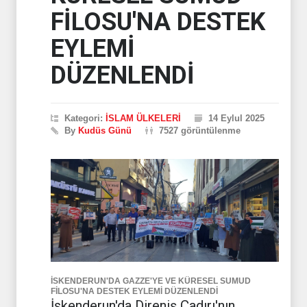
FİLOSU'NA DESTEK
EYLEMİ
DÜZENLENDİ
Kategori:
İSLAM ÜLKELERİ
14 Eylul 2025
By
Kudüs Günü
7527 görüntülenme
İSKENDERUN'DA GAZZE'YE VE KÜRESEL SUMUD
FİLOSU'NA DESTEK EYLEMİ DÜZENLENDİ
İskenderun'da Direniş Çadırı'nın