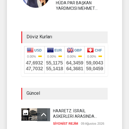
HÜDA PAR BAŞKAN
YARDIMCISI MEHMET
YAVUZ
Döviz Kurları
Güncel
HAARETZ: İSRAİL
ASKERLERİ ARASINDA
İNTİHAR ORANI ARTIYOR
SİYONİST REJİM
09 Ağustos 2026