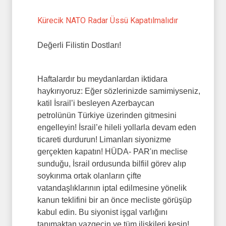
Kürecik NATO Radar Üssü Kapatılmalıdır
Değerli Filistin Dostları!
Haftalardır bu meydanlardan iktidara
haykırıyoruz: Eğer sözlerinizde samimiyseniz,
katil İsrail’i besleyen Azerbaycan
petrolünün Türkiye üzerinden gitmesini
engelleyin! İsrail’e hileli yollarla devam eden
ticareti durdurun! Limanları siyonizme
gerçekten kapatın! HÜDA- PAR'ın meclise
sunduğu, İsrail ordusunda bilfiil görev alıp
soykırıma ortak olanların çifte
vatandaşlıklarının iptal edilmesine yönelik
kanun teklifini bir an önce mecliste görüşüp
kabul edin. Bu siyonist işgal varlığını
tanımaktan vazgeçin ve tüm ilişkileri kesin!