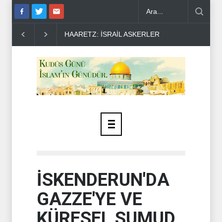
YEMEN ARAMCO'YU VURDU ..
HÜSEYİN EL H
İSKENDERUN'DA
GAZZE'YE VE
KÜRESEL SUMUD