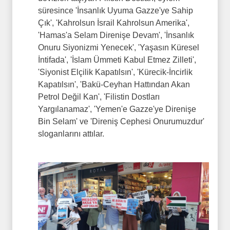
süresince 'İnsanlık Uyuma Gazze'ye Sahip
Çık', 'Kahrolsun İsrail Kahrolsun Amerika',
'Hamas'a Selam Direnişe Devam', 'İnsanlık
Onuru Siyonizmi Yenecek', 'Yaşasın Küresel
İntifada', 'İslam Ümmeti Kabul Etmez Zilleti',
'Siyonist Elçilik Kapatılsın', 'Kürecik-İncirlik
Kapatılsın', 'Bakü-Ceyhan Hattından Akan
Petrol Değil Kan', 'Filistin Dostları
Yargılanamaz', 'Yemen'e Gazze'ye Direnişe
Bin Selam' ve 'Direniş Cephesi Onurumuzdur'
sloganlarını attılar.